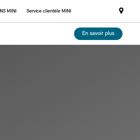
NS MINI
Service clientèle MINI
Mini
dealer
partne
En savoir plus