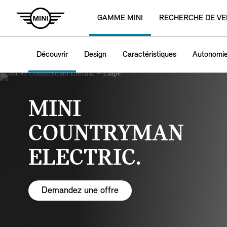
GAMME MINI
RECHERCHE DE VE
Découvrir
Design
Caractéristiques
Autonomie
MINI
COUNTRYMAN
ELECTRIC.
Demandez une offre