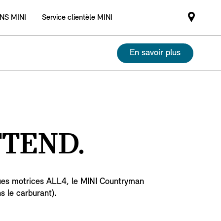
NS MINI
Service clientèle MINI
Mini
dealer
partne
En savoir plus
TEND.
oues motrices ALL4, le MINI Countryman
ns le carburant).