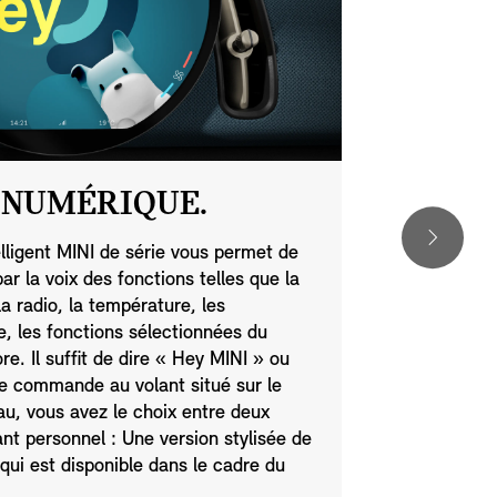
NUMÉRIQUE.
MINI 
elligent MINI de série vous permet de
Rapprochez-v
 la voix des fonctions telles que la
l'applicatio
la radio, la température, les
commodité où
e, les fonctions sélectionnées du
votre smartp
re. Il suffit de dire « Hey MINI » ou
de commande au volant situé sur le
eau, vous avez le choix entre deux
ant personnel : Une version stylisée de
 qui est disponible dans le cadre du