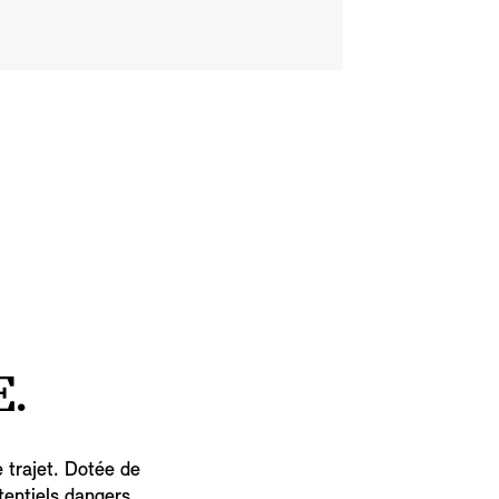
E.
 trajet. Dotée de
tentiels dangers.