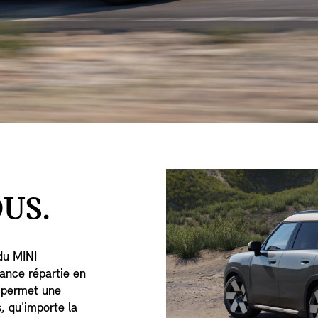
US.
du MINI
ance répartie en
i permet une
s, qu'importe la