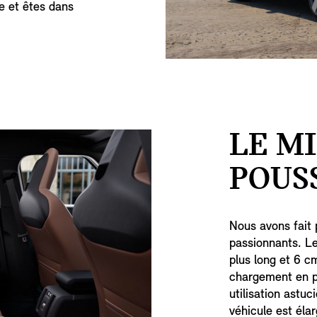
e et êtes dans
LE M
POUS
Nous avons fait 
passionnants. L
plus long et 6 c
chargement en p
utilisation astuc
véhicule est éla