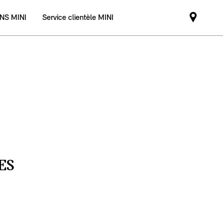
NS MINI
Service clientèle MINI
Mini
dealer
partne
ES