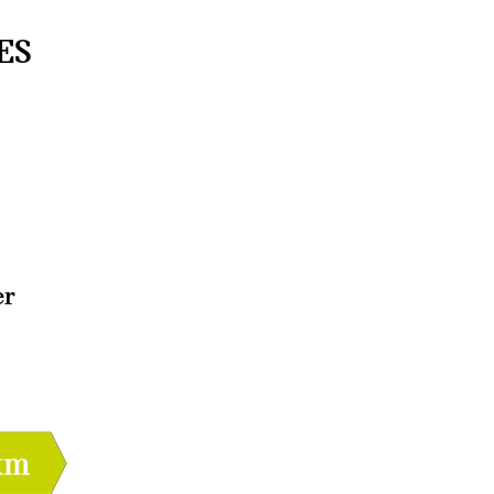
ES
er