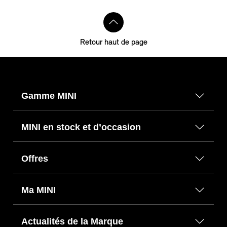
i
a
r
f
i
o
t
m
o
n
n
i
a
r
f
o
t
m
o
Retour haut de page
n
i
a
r
o
t
m
n
i
a
o
t
Gamme MINI
n
i
o
MINI en stock et d’occasion
n
Offres
Ma MINI
Actualités de la Marque