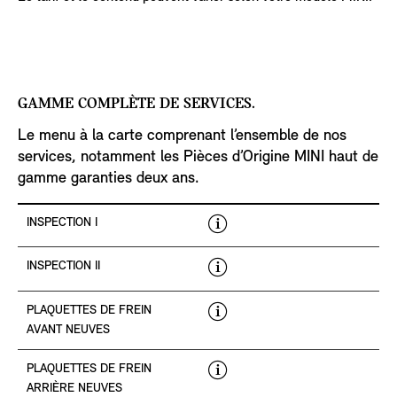
GAMME COMPLÈTE DE SERVICES.
Le menu à la carte comprenant l’ensemble de nos
services, notamment les Pièces d’Origine MINI haut de
gamme garanties deux ans.
M
INSPECTION I
o
r
M
INSPECTION II
e
o
i
r
M
PLAQUETTES DE FREIN
n
e
o
AVANT NEUVES
f
i
r
M
o
PLAQUETTES DE FREIN
n
e
o
ARRIÈRE NEUVES
r
f
i